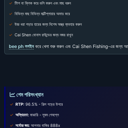
টিাপ বা ক্লিক করে গুলি করুন এবং মাছ ধরুন
বিভিন্ন মাছ বিভিন্ন মাল্টিপ্লায়ার অফার করে
উচ্চ ধরা পড়ার হারের জন্য বিশেষ অস্ত্র ব্যবহার করুন
Cai Shen বোনাস রাউন্ডের জন্য নজর রাখুন
bee ph লগইন
করে খেলা শুরু করুন এবং Cai Shen Fishing-এর জন্য আপনা
গেম পরিসংখ্যান
RTP:
96.5% - শিল্প গড়ের উপরে
অস্থিরতা:
মাঝারি - সুষম গেমপ্লে
সর্বোচ্চ জয়:
আপনার বাজির 888x