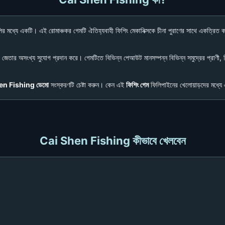
লির মধ্যে একটি। এই রোমাঞ্চকর গেমটি ঐতিহ্যবাহী ফিশিং মেকানিক্সকে চীনা পুরাণের সাথে একত্রিত
তার অসংখ্য সুযোগ প্রদান করে। গেমটিতে বিভিন্ন পেআউট মানসম্পন্ন বিভিন্ন সমুদ্রের প্রাণী, বিশ
en Fishing ডেমো
সংস্করণটি চেষ্টা করুন। কেন এই
ফিশিং গেম
ফিলিপাইনের খেলোয়াড়দের মধ্যে 
Cai Shen Fishing কীভাবে খেলবেন