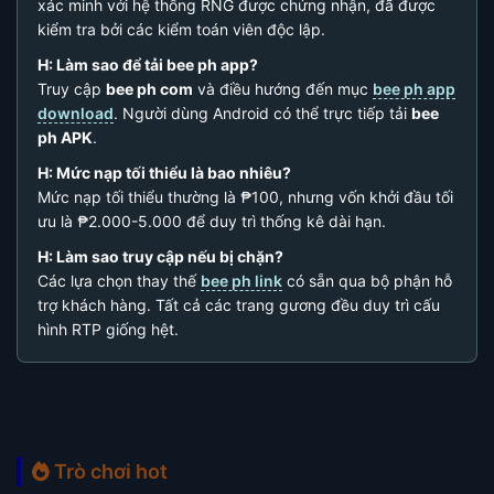
xác minh với hệ thống RNG được chứng nhận, đã được
kiểm tra bởi các kiểm toán viên độc lập.
H: Làm sao để tải bee ph app?
Truy cập
bee ph com
và điều hướng đến mục
bee ph app
download
. Người dùng Android có thể trực tiếp tải
bee
ph APK
.
H: Mức nạp tối thiểu là bao nhiêu?
Mức nạp tối thiểu thường là ₱100, nhưng vốn khởi đầu tối
ưu là ₱2.000-5.000 để duy trì thống kê dài hạn.
H: Làm sao truy cập nếu bị chặn?
Các lựa chọn thay thế
bee ph link
có sẵn qua bộ phận hỗ
trợ khách hàng. Tất cả các trang gương đều duy trì cấu
hình RTP giống hệt.
Trò chơi hot