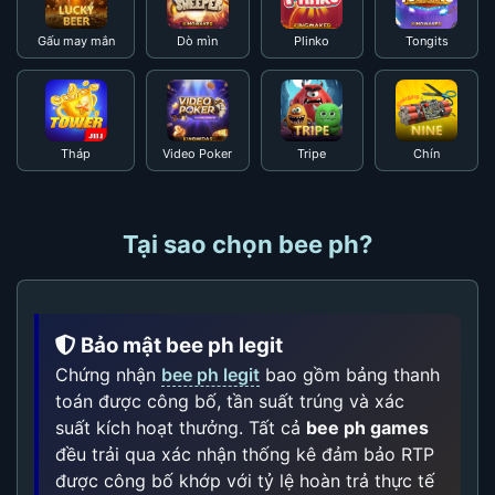
Gấu may mắn
Dò mìn
Plinko
Tongits
Tháp
Video Poker
Tripe
Chín
Tại sao chọn bee ph?
Bảo mật bee ph legit
Chứng nhận
bee ph legit
bao gồm bảng thanh
toán được công bố, tần suất trúng và xác
suất kích hoạt thưởng. Tất cả
bee ph games
đều trải qua xác nhận thống kê đảm bảo RTP
được công bố khớp với tỷ lệ hoàn trả thực tế