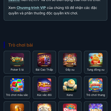
Xem
Chương trình VIP
của chúng tôi để nhận các đặc
quyền và phần thưởng độc quyền khi chơi.
Trò chơi bài
Poker 5 lá
Bài Cao Thấp
Đẩy xu
Tung đồng xu
Trò chơi màu sắc
Xúc xắc đôi
Keno
Trò chơi thang