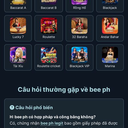
Baccarat A
Baccarat B
Rồng Hổ
Blackjack
Lucky 7
Roulette
32 Baraha
Andar Bahar
Tài Xỉu
Roulette cricket
Blackjack VIP
Marina
Câu hỏi thường gặp về bee ph
Câu hỏi phổ biến
H: bee ph có hợp pháp và công bằng không?
Có, chứng nhận
bee ph legit
bao gồm giấy phép đã được